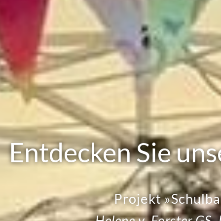
Entdecken Sie uns
Projekt »Schulb
Helene v. Forster GS,