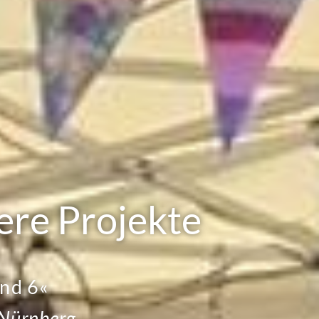
ere Projekte
and 6«
 Nürnberg