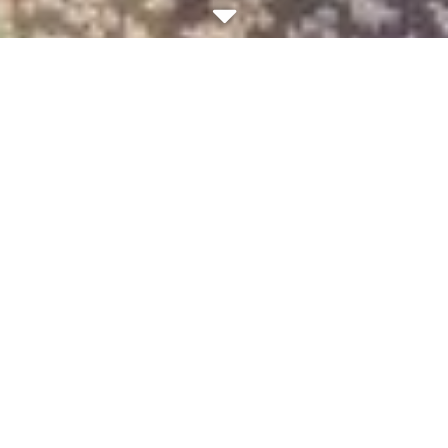
Alle Projekte
Projekte nach Einrichtungen
alle
Gymnasien
Mittel-/Realschulen
Grundschulen
Kindertagesstätten
Andere
Projekte nach Themen
alle
Kunst
Musik
Theater
Sport
Persönlichkeit allg.
Projektsuche
Projekte in
:
Gymnasien
2025 realisierte Projekte: